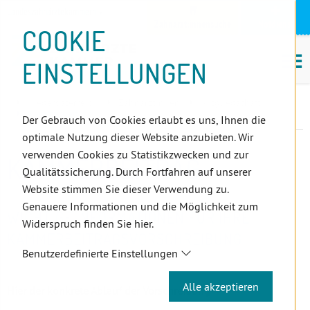
D
Zum
Zur
Zur
Zum
Zum
Zur
Zur
Zur
Zum
Topnavigation
Landeszahnärztekammern
I
Zahnärzt:innensuche
Notdienst
Inhalt
Zahnärzt:innensuche
Notdienstsuche
Hauptmenü
Untermenü
Topnavigation
Metanavigation
Positionsnavigation
Footer-
COOKIE
Hauptmenü
Metanavigation
R
(Accesskey:
(Accesskey:
(Accesskey:
(Accesskey:
(Accesskey:
(Landeszahnärztekammern,
(Accesskey:
(Accesskey:
Menü
E
M
0)
8)
9)
1)
2)
Suche)
4)
5)
(Accesskey:
EINSTELLUNGEN
K
ö
(Accesskey:
6)
T
Positionsnavigation
3)
E
Niederösterreich
ZahnärztInnen
Mitgliedschaft
L
Kammerbeitrag
Der Gebrauch von Cookies erlaubt es uns, Ihnen die
I
optimale Nutzung dieser Website anzubieten. Wir
N
verwenden Cookies zu Statistikzwecken und zur
KAMMERBEITRAG
K
Qualitätssicherung. Durch Fortfahren auf unserer
S
Website stimmen Sie dieser Verwendung zu.
Genauere Informationen und die Möglichkeit zum
WICHTIGE INFORMATIONEN FÜR IHRE
Widerspruch finden Sie hier.
KAMMERBEITRAGSVORSCHREIBUNG
Benutzerdefinierte Einstellungen
Alle akzeptieren
Hier der konkrete Ablauf der Vorschreibung