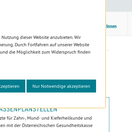
E
/
EN
Suche
Kontrast
H
M
ZahnärztInnen
Assistenz
PatientInnen
 Nutzung dieser Website anzubieten. Wir
Kassenplanstellen
Kassenplanstelle ZMK
erung. Durch Fortfahren auf unserer Website
 und die Möglichkeit zum Widerspruch finden
ELLE ZMK
kzeptieren
Nur Notwendige akzeptieren
Bewerbung
Vertragslösung
KASSENPLANSTELLEN
zte für Zahn-, Mund- und Kieferheilkunde und
n mit der Österreichischen Gesundheitskasse