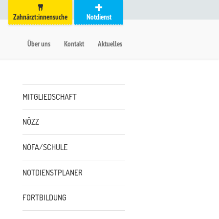
Zahnärzt:innensuche
Notdienst
auptmenü
etanavigation
Über uns
Kontakt
Aktuelles
Untermenü
MITGLIEDSCHAFT
NÖZZ
NÖFA/SCHULE
NOTDIENSTPLANER
FORTBILDUNG