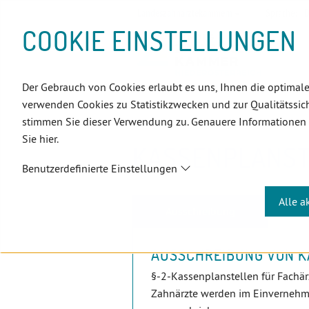
D
Zum
Zur
Zur
Zum
Zum
Zur
Zur
Zur
Zum
Topnavigation
Landeszahnärztekammern
Sprache:
D
I
Inhalt
Zahnärzt:innensuche
Notdienstsuche
Hauptmenü
Untermenü
Topnavigation
Metanavigation
Positionsnavigation
Footer-
COOKIE EINSTELLUNGEN
R
(Accesskey:
(Accesskey:
(Accesskey:
(Accesskey:
(Accesskey:
(Landeszahnärztekammern,
(Accesskey:
(Accesskey:
Menü
E
0)
8)
9)
1)
2)
Suche)
4)
5)
(Accesskey:
K
(Accesskey:
6)
T
Der Gebrauch von Cookies erlaubt es uns, Ihnen die optimale
Positionsnavigation
3)
E
Niederösterreich
ZahnärztInnen
verwenden Cookies zu Statistikzwecken und zur Qualitätssich
L
stimmen Sie dieser Verwendung zu. Genauere Informationen
I
Sie hier.
N
KASSENPLANST
K
Benutzerdefinierte Einstellungen
S
Alle a
Ausschreibung
AUSSCHREIBUNG VON 
§-2-Kassenplanstellen für Fachär
Zahnärzte werden im Einvernehme