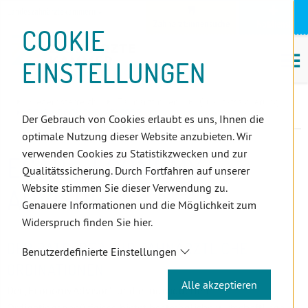
D
Zum
Zur
Zur
Zum
Zum
Zur
Zur
Zur
Zum
Topnavigation
Landeszahnärztekammern
I
Zahnärzt:innensuche
Notdienst
Inhalt
Zahnärzt:innensuche
Notdienstsuche
Hauptmenü
Untermenü
Topnavigation
Metanavigation
Positionsnavigation
Footer-
COOKIE
Hauptmenü
Metanavigation
R
(Accesskey:
(Accesskey:
(Accesskey:
(Accesskey:
(Accesskey:
(Landeszahnärztekammern,
(Accesskey:
(Accesskey:
Menü
E
M
0)
8)
9)
1)
2)
Suche)
4)
5)
(Accesskey:
EINSTELLUNGEN
K
ö
(Accesskey:
6)
T
Positionsnavigation
3)
E
Niederösterreich
ZahnärztInnen
Qualitätssicherung
L
ECAD - ECONOMY ADVISOR
Der Gebrauch von Cookies erlaubt es uns, Ihnen die
I
optimale Nutzung dieser Website anzubieten. Wir
N
verwenden Cookies zu Statistikzwecken und zur
ECAD - ECONOMY
K
Qualitätssicherung. Durch Fortfahren auf unserer
S
Website stimmen Sie dieser Verwendung zu.
ADVISOR
Genauere Informationen und die Möglichkeit zum
Widerspruch finden Sie hier.
DER RATGEBER FÜR ZAHNÄRZTLICHE
Benutzerdefinierte Einstellungen
ORDINATIONEN
Alle akzeptieren
Der „Economy Advisor“ für die individuellen
Ordinationsbedürfnisse bietet bestmögliche wirtschaftliche