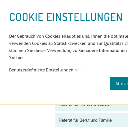
D
Zum
Zur
Zur
Zum
Zum
Zur
Zur
Zur
Zum
Topnavigation
Landeszahnärztekammern
Sprache:
D
I
Inhalt
Zahnärzt:innensuche
Notdienstsuche
Hauptmenü
Untermenü
Topnavigation
Metanavigation
Positionsnavigation
Footer-
COOKIE EINSTELLUNGEN
R
(Accesskey:
(Accesskey:
(Accesskey:
(Accesskey:
(Accesskey:
(Landeszahnärztekammern,
(Accesskey:
(Accesskey:
Menü
E
0)
8)
9)
1)
2)
Suche)
4)
5)
(Accesskey:
K
(Accesskey:
6)
T
Der Gebrauch von Cookies erlaubt es uns, Ihnen die optimale
Positionsnavigation
3)
E
Niederösterreich
Über uns
R
verwenden Cookies zu Statistikzwecken und zur Qualitätssich
L
stimmen Sie dieser Verwendung zu. Genauere Informationen
I
Sie hier.
N
REFERATE
K
Benutzerdefinierte Einstellungen
S
Alle a
Referat für Hochschulangelegenheite
Referat für Kieferorthopädie
Referat für Beruf und Familie