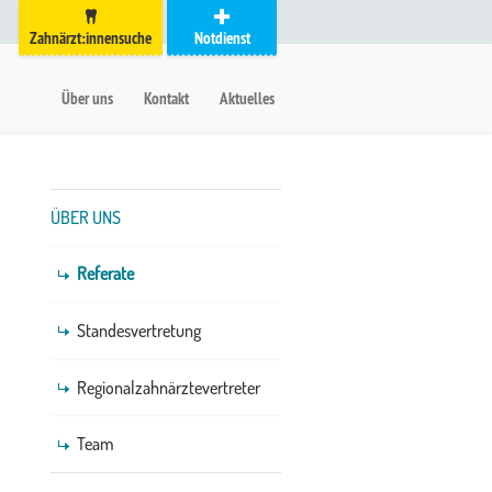
Zahnärzt:innensuche
Notdienst
auptmenü
etanavigation
Über uns
Kontakt
Aktuelles
Untermenü
ÜBER UNS
Referate
Standesvertretung
Regionalzahnärztevertreter
Team