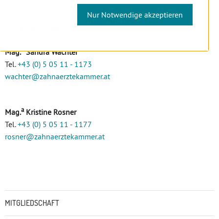
Kontakt
Nur Notwendige akzeptieren
Österreichische Zahnärztekammer
Rechtsabteilung
a
Mag.
Sandra Wachter
Tel.
+43 (0) 5 05 11 - 1173
wachter
@zahnaerztekammer
.at
a
Mag.
Kristine Rosner
Tel.
+43 (0) 5 05 11 - 1177
rosner
@zahnaerztekammer
.at
Untermenü
MITGLIEDSCHAFT