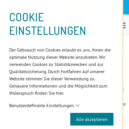
D
Zum
Zur
Zur
Zum
Zum
Zur
Zur
Zur
Zum
Topnavigation
Landeszahnärztekammern
I
Zahnärzt:innensuche
Notdienst
Inhalt
Zahnärzt:innensuche
Notdienstsuche
Hauptmenü
Untermenü
Topnavigation
Metanavigation
Positionsnavigation
Footer-
COOKIE
Hauptmenü
Metanavigation
R
(Accesskey:
(Accesskey:
(Accesskey:
(Accesskey:
(Accesskey:
(Landeszahnärztekammern,
(Accesskey:
(Accesskey:
Menü
E
M
0)
8)
9)
1)
2)
Suche)
4)
5)
(Accesskey:
EINSTELLUNGEN
K
ö
(Accesskey:
6)
T
Positionsnavigation
3)
E
Niederösterreich
ZahnärztInnen
Infocenter
L
Bestätigungen
Der Gebrauch von Cookies erlaubt es uns, Ihnen die
I
optimale Nutzung dieser Website anzubieten. Wir
N
verwenden Cookies zu Statistikzwecken und zur
BESTÄTIGUNGEN
K
Qualitätssicherung. Durch Fortfahren auf unserer
S
Website stimmen Sie dieser Verwendung zu.
Genauere Informationen und die Möglichkeit zum
Für Bestätigungen wie Leumundszeugnis / Certificate of good
Widerspruch finden Sie hier.
standing, Konformitätsbescheinigung, usw. wenden Sie sich
bitte an das Sekretariat der Österreichischen Zahnärztekammer
Benutzerdefinierte Einstellungen
unter
office
@zahnaerztekammer
.at
oder an die
Rechtsabteilung:
Alle akzeptieren