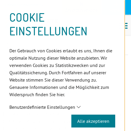
D
Zum
Zur
Zur
Zum
Zum
Zur
Zur
Zur
Zum
Topnavigation
Landeszahnärztekammern
I
Zahnärzt:innensuche
Notdienst
Inhalt
Zahnärzt:innensuche
Notdienstsuche
Hauptmenü
Untermenü
Topnavigation
Metanavigation
Positionsnavigation
Footer-
COOKIE
Hauptmenü
Metanavigation
R
(Accesskey:
(Accesskey:
(Accesskey:
(Accesskey:
(Accesskey:
(Landeszahnärztekammern,
(Accesskey:
(Accesskey:
Menü
E
M
0)
8)
9)
1)
2)
Suche)
4)
5)
(Accesskey:
EINSTELLUNGEN
K
ö
(Accesskey:
6)
T
Positionsnavigation
3)
E
Niederösterreich
ZahnärztInnen
Infocenter
L
Schlichtung
Der Gebrauch von Cookies erlaubt es uns, Ihnen die
I
optimale Nutzung dieser Website anzubieten. Wir
N
verwenden Cookies zu Statistikzwecken und zur
SCHLICHTUNG
K
Qualitätssicherung. Durch Fortfahren auf unserer
S
Website stimmen Sie dieser Verwendung zu.
Genauere Informationen und die Möglichkeit zum
PATIENTENSCHLICHTUNGSSTELLE
Widerspruch finden Sie hier.
Benutzerdefinierte Einstellungen
Die Landespatientenschlichtungsstelle für Niederösterreich
Alle akzeptieren
bietet Patienten/innen und Zahnärzte/innen die Möglichkeit
Differenzen, die vermeintliche Behandlungsfehler betreffen,