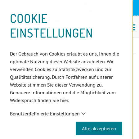
D
Zum
Zur
Zur
Zum
Zum
Zur
Zur
Zur
Zum
Topnavigation
Landeszahnärztekammern
I
Zahnärzt:innensuche
Notdienst
Inhalt
Zahnärzt:innensuche
Notdienstsuche
Hauptmenü
Untermenü
Topnavigation
Metanavigation
Positionsnavigation
Footer-
COOKIE
Hauptmenü
Metanavigation
R
(Accesskey:
(Accesskey:
(Accesskey:
(Accesskey:
(Accesskey:
(Landeszahnärztekammern,
(Accesskey:
(Accesskey:
Menü
E
M
0)
8)
9)
1)
2)
Suche)
4)
5)
(Accesskey:
EINSTELLUNGEN
K
ö
(Accesskey:
6)
T
Positionsnavigation
3)
E
Niederösterreich
ZahnärztInnen
ÖZZ
L
Der Gebrauch von Cookies erlaubt es uns, Ihnen die
I
optimale Nutzung dieser Website anzubieten. Wir
N
ÖZZ
verwenden Cookies zu Statistikzwecken und zur
K
Qualitätssicherung. Durch Fortfahren auf unserer
S
Website stimmen Sie dieser Verwendung zu.
Die Österreichische Zahnärzte-Zeitung wird allen laut
Genauere Informationen und die Möglichkeit zum
Zahnärzteliste berufstätigen österreichischen Zahnärztinnen
Widerspruch finden Sie hier.
und Zahnärzten, Dentistinnen und Dentisten zugestellt.
Benutzerdefinierte Einstellungen
StudentInnen und alle anderen Interessierten können
zwischen zwei Abonnement-Varianten wählen.
Alle akzeptieren
Jahresabonnement Inland
(4 Ausgaben)