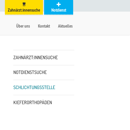
Zahnärzt:innensuche
Notdienst
auptmenü
etanavigation
Über uns
Kontakt
Aktuelles
Untermenü
ZAHNÄRZT:INNENSUCHE
NOTDIENSTSUCHE
SCHLICHTUNGSSTELLE
KIEFERORTHOPÄDEN