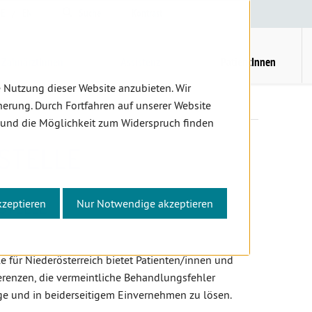
E
/
EN
Suche
Kontrast
H
M
ZahnärztInnen
Assistenz
PatientInnen
 Nutzung dieser Website anzubieten. Wir
Schlichtungsstelle
erung. Durch Fortfahren auf unserer Website
 und die Möglichkeit zum Widerspruch finden
STELLE
kzeptieren
Nur Notwendige akzeptieren
STELLE
e für Niederösterreich bietet Patienten/innen und
erenzen, die vermeintliche Behandlungsfehler
ge und in beiderseitigem Einvernehmen zu lösen.