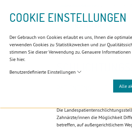
D
Zum
Zur
Zur
Zum
Zum
Zur
Zur
Zur
Zum
Topnavigation
Landeszahnärztekammern
Sprache:
D
I
Inhalt
Zahnärzt:innensuche
Notdienstsuche
Hauptmenü
Untermenü
Topnavigation
Metanavigation
Positionsnavigation
Footer-
COOKIE EINSTELLUNGEN
R
(Accesskey:
(Accesskey:
(Accesskey:
(Accesskey:
(Accesskey:
(Landeszahnärztekammern,
(Accesskey:
(Accesskey:
Menü
E
0)
8)
9)
1)
2)
Suche)
4)
5)
(Accesskey:
K
(Accesskey:
6)
T
Der Gebrauch von Cookies erlaubt es uns, Ihnen die optimale
Positionsnavigation
3)
E
Niederösterreich
PatientInnen
verwenden Cookies zu Statistikzwecken und zur Qualitätssich
L
stimmen Sie dieser Verwendung zu. Genauere Informationen
I
Sie hier.
N
SCHLICHTUNGS
K
Benutzerdefinierte Einstellungen
S
Alle a
PATIENTENSCHLICHTUNGS
Die Landespatientenschlichtungsstell
Zahnärzte/innen die Möglichkeit Diff
betreffen, auf außergerichtlichem We